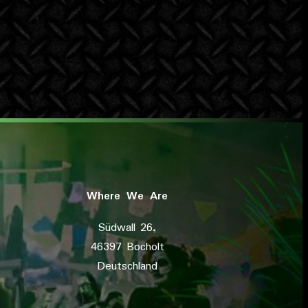
Where We Are
Südwall 26,
46397 Bocholt
Deutschland