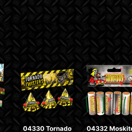
u
04330 Tornado
04332 Moskit