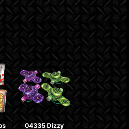
os
04335 Dizzy