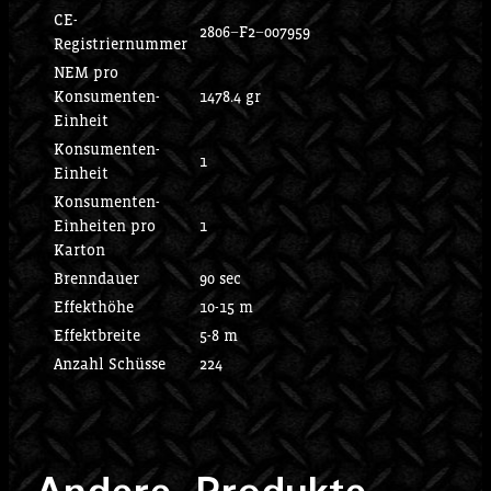
CE-
2806−F2−007959
Registriernummer
NEM pro
Konsumenten-
1478.4 gr
Einheit
Konsumenten-
1
Einheit
Konsumenten-
Einheiten pro
1
Karton
Brenndauer
90 sec
Effekthöhe
10-15 m
Effektbreite
5-8 m
Anzahl Schüsse
224