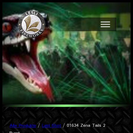
Zum
Inhalt
springen
Alle Produkte
/
Last Shot
/ 01634 Zena Tails 2