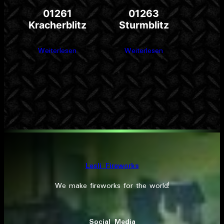
01261
01263
Kracherblitz
Sturmblitz
Weiterlesen
Weiterlesen
Lesli Fireworks
We make fireworks for the world!
Social Media