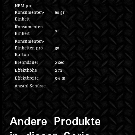
NEM pro
Konsumenten-
60 gr
Einheit
Konsumenten-
4
Einheit
Konsumenten-
Einheiten pro
30
Karton
Brenndauer
2 sec
Effekthöhe
2 m
Effektbreite
3-4 m
Anzahl Schüsse
Andere Produkte