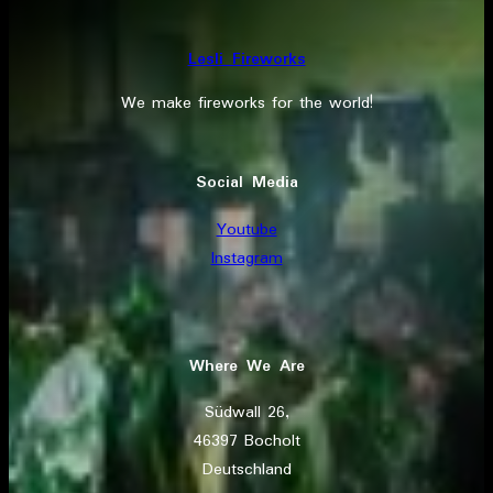
Lesli Fireworks
We make fireworks for the world!
Social Media
Youtube
Instagram
Where We Are
Südwall 26,
46397 Bocholt
Deutschland