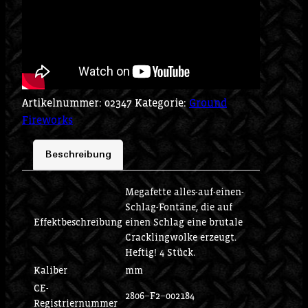
Artikelnummer:
02347
Kategorie:
Ground
Fireworks
Beschreibung
Megafette alles-auf-einen-
Schlag-Fontäne, die auf
Effektbeschreibung
einen Schlag eine brutale
Cracklingwolke erzeugt.
Heftig! 4 Stück.
Kaliber
mm
CE-
2806−F2−002184
Registriernummer