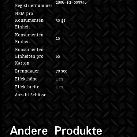
2806−F1−003346
Registriernummer
NEM pro
Konsumenten-
30 gr
Einheit
Konsumenten-
10
Einheit
Konsumenten-
Einheiten pro
60
Karton
Brenndauer
70 sec
Effekthöhe
1 m
Effektbreite
1 m
Anzahl Schüsse
Andere Produkte