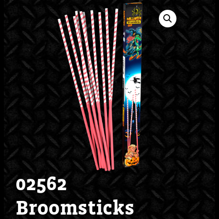
02562
Broomsticks