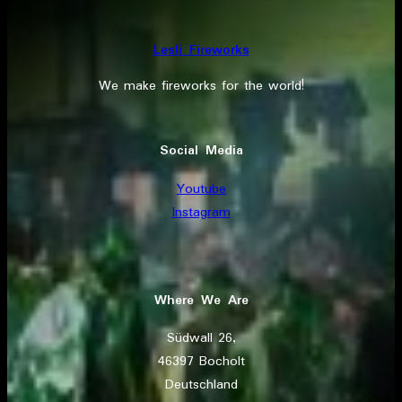
Lesli Fireworks
We make fireworks for the world!
Social Media
Youtube
Instagram
Where We Are
Südwall 26,
46397 Bocholt
Deutschland