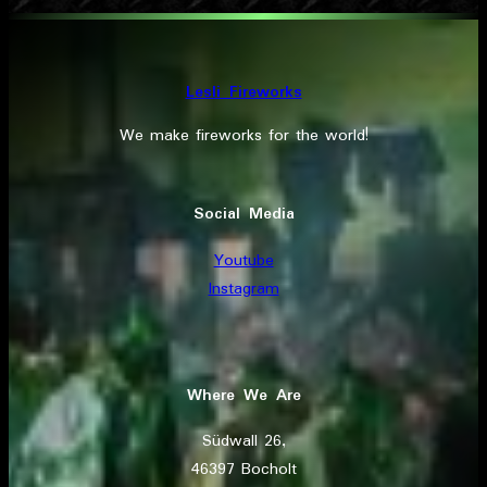
Lesli Fireworks
We make fireworks for the world!
Social Media
Youtube
Instagram
Where We Are
Südwall 26,
46397 Bocholt