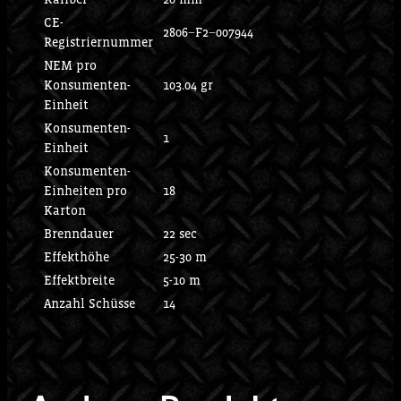
CE-
2806−F2−007944
Registriernummer
NEM pro
Konsumenten-
103.04 gr
Einheit
Konsumenten-
1
Einheit
Konsumenten-
Einheiten pro
18
Karton
Brenndauer
22 sec
Effekthöhe
25-30 m
Effektbreite
5-10 m
Anzahl Schüsse
14