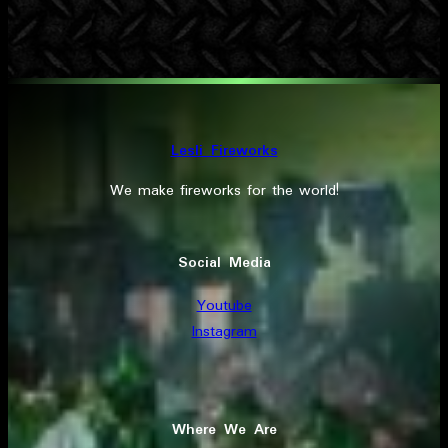
Lesli Fireworks
We make fireworks for the world!
Social Media
Youtube
Instagram
Where We Are