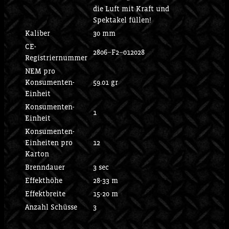
die Luft mit Kraft und
Spektakel füllen!
Kaliber
30 mm
CE-
2806−F2−012028
Registriernummer
NEM pro
Konsumenten-
59.01 gr
Einheit
Konsumenten-
1
Einheit
Konsumenten-
Einheiten pro
12
Karton
Brenndauer
3 sec
Effekthöhe
28-33 m
Effektbreite
15-20 m
Anzahl Schüsse
3