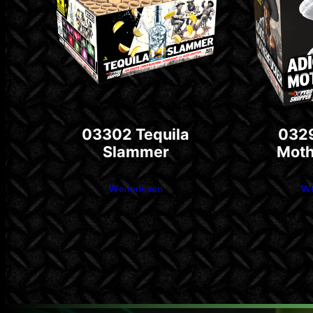
03302 Tequila
0329
Slammer
Moth
Weiterlesen
We