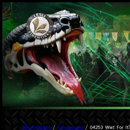
Zum
Inhalt
springen
Alle Produkte
/
Pyroshopper
/ 04253 Wait For It!