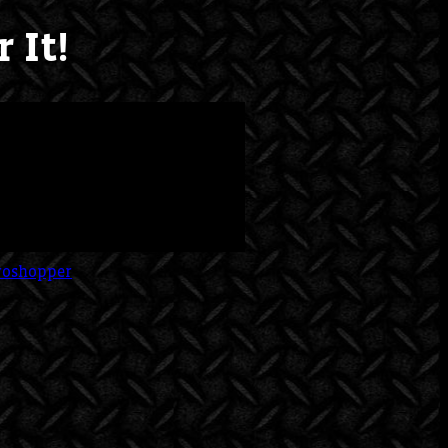
 It!
roshopper