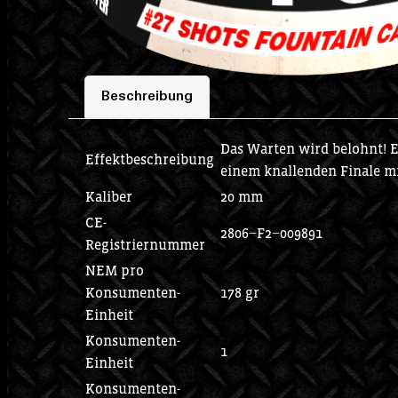
Beschreibung
Das Warten wird belohnt! E
Effektbeschreibung
einem knallenden Finale m
Kaliber
20 mm
CE-
2806−F2−009891
Registriernummer
NEM pro
Konsumenten-
178 gr
Einheit
Konsumenten-
1
Einheit
Konsumenten-