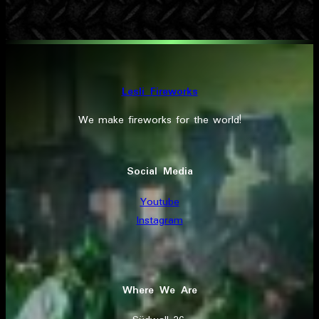
Lesli Fireworks
We make fireworks for the world!
Social Media
Youtube
Instagram
Where We Are