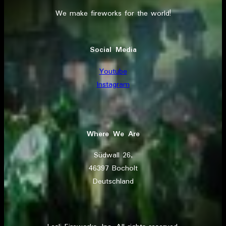
We make fireworks for the world!
Social Media
Youtube
Instagram
Where We Are
Südwall 26,
46397 Bocholt
Deutschland