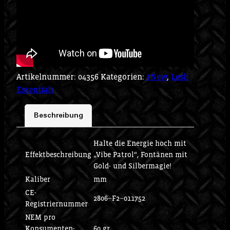
Artikelnummer:
04356
Kategorien:
#New
,
Lesli
Essentials
Beschreibung
Halte die Energie hoch mit
Effektbeschreibung
„Vibe Patrol“, Fontänen mit
Gold- und Silbermagie!
Kaliber
mm
CE-
2806−F2−011752
Registriernummer
NEM pro
Konsumenten-
60 gr