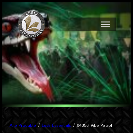
Zum
Inhalt
springen
Alle Produkte
/
Lesli Essentials
/ 04356 Vibe Patrol