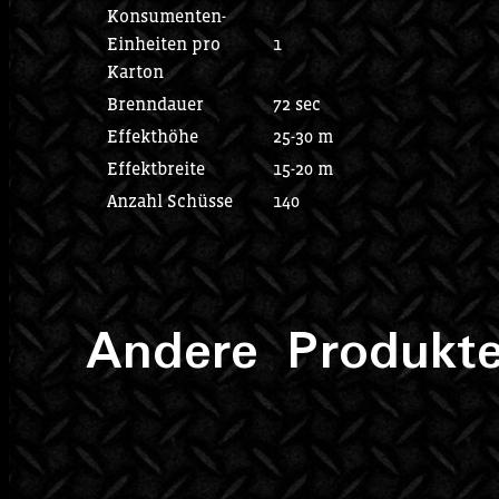
Konsumenten-
Einheiten pro
1
Karton
Brenndauer
72 sec
Effekthöhe
25-30 m
Effektbreite
15-20 m
Anzahl Schüsse
140
Andere Produkte