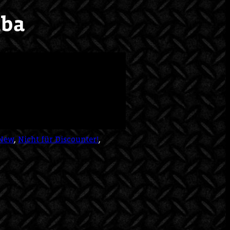
mba
New
,
Nicht für Discounter!
,