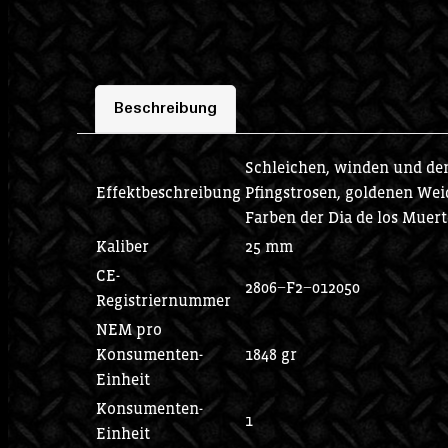
Beschreibung
Schleichen, winden und den
Effektbeschreibung
Pfingstrosen, goldenen Wei
Farben der Dia de los Muer
Kaliber
25 mm
CE-
2806−F2−012050
Registriernummer
NEM pro
Konsumenten-
1848 gr
Einheit
Konsumenten-
1
Einheit