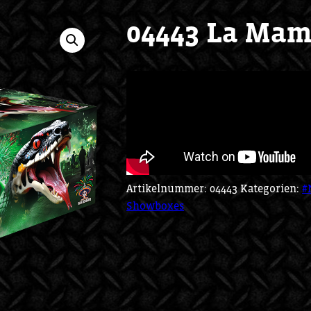
04443 La Ma
Artikelnummer:
04443
Kategorien:
#
Showboxes