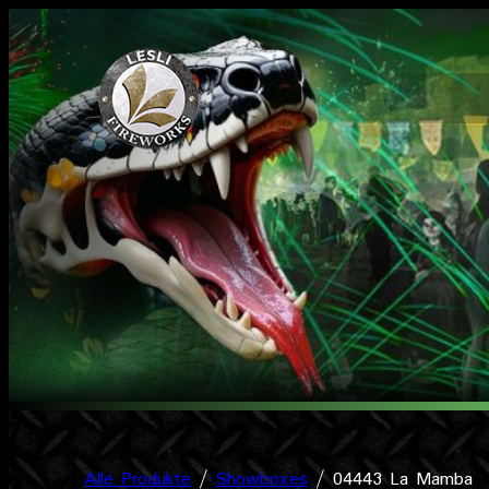
Zum
Inhalt
springen
Alle Produkte
/
Showboxes
/ 04443 La Mamba