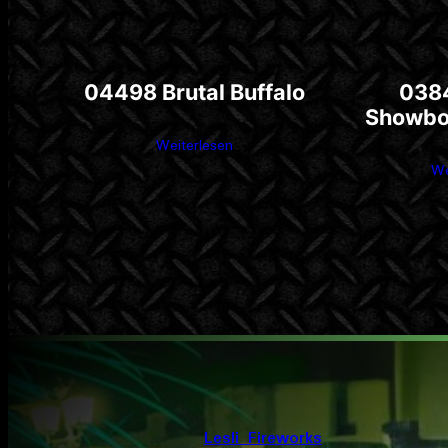
04498 Brutal Buffalo
038
Showbo
Weiterlesen
We
Lesli Fireworks