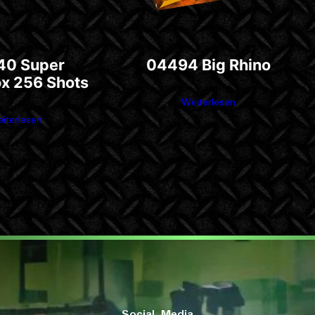
40 Super
04494 Big Rhino
x 256 Shots
Weiterlesen
iterlesen
Social Media