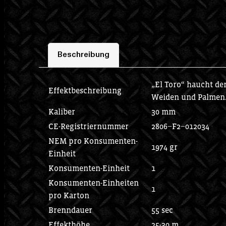
Beschreibung
„El Toro“ haucht de
Effektbeschreibung
Weiden und Palmen. 
Kaliber
30 mm
CE-Registriernummer
2806−F2−012034
NEM pro Konsumenten-
1974 gr
Einheit
Konsumenten-Einheit
1
Konsumenten-Einheiten
1
pro Karton
Brenndauer
55 sec
Effekthöhe
25-30 m