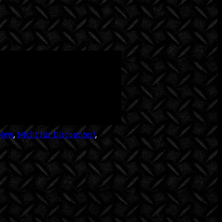
New
,
Nicht für Discounter!
,