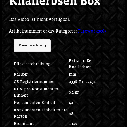
Knallerbsen Box
Das Video ist nicht verfügbar.
Artikelnummer:
04517
Kategorie:
F1reworks365
Beschreibung
Extra große
Effektbeschreibung
Knallerbsen.
Kaliber
mm
CE-Registriernummer
0336−F1−27431
NEM pro Konsumenten-
0.1 gr
Einheit
Konsumenten-Einheit
40
Konsumenten-Einheiten pro
48
Karton
Brenndauer
1 sec