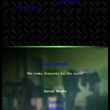
Weiterlesen
Weiterlesen
Lesli Fireworks
We make fireworks for the world!
Social Media
Youtube
Instagram