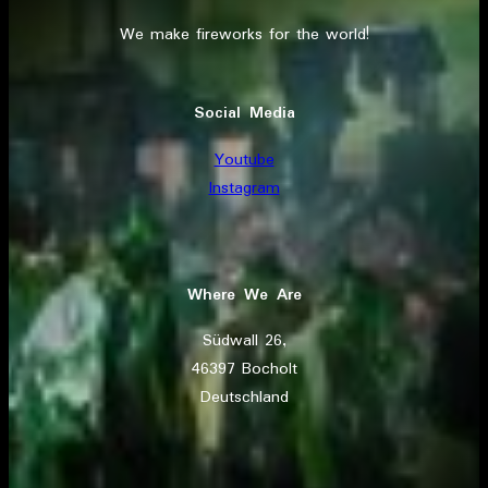
We make fireworks for the world!
Social Media
Youtube
Instagram
Where We Are
Südwall 26,
46397 Bocholt
Deutschland