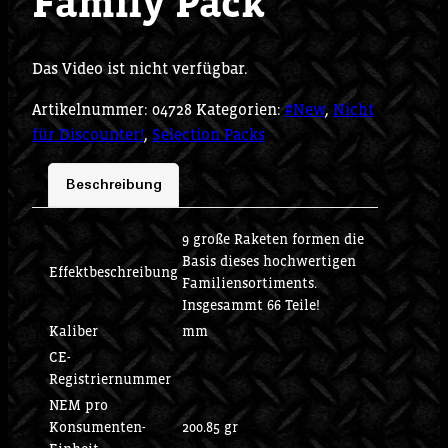
Family Pack
Das Video ist nicht verfügbar.
Artikelnummer:
04728
Kategorien:
#New
,
Nicht
für Discounter!
,
Selection Packs
Beschreibung
9 große Raketen formen die
Basis dieses hochwertigen
Effektbeschreibung
Familiensortiments.
Insgesammt 66 Teile!
Kaliber
mm
CE-
Registriernummer
NEM pro
Konsumenten-
200.85 gr