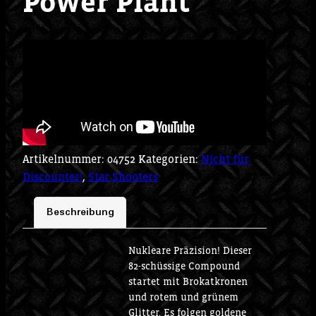
Power Plant
Artikelnummer:
04752
Kategorien:
Nicht für
Discounter!
,
Star Shooters
Beschreibung
Nukleare Präzision! Dieser
82-schüssige Compound
startet mit Brokatkronen
und rotem und grünem
Glitter. Es folgen goldene