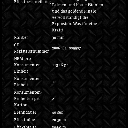
Effektbeschreibung
Palmen und blaue Päonien
und das goldene Finale
vervollständigt die
Explosion. Was für eine
Kraft!
Kaliber
30 mm
CE-
2806−F2−009907
Registriernummer
NEM pro
Konsumenten-
1131.6 gr
Einheit
Konsumenten-
1
Einheit
Konsumenten-
Einheiten pro
2
Karton
Brenndauer
40 sec
Effekthöhe
20-30 m
Effektbreite
30-60 m