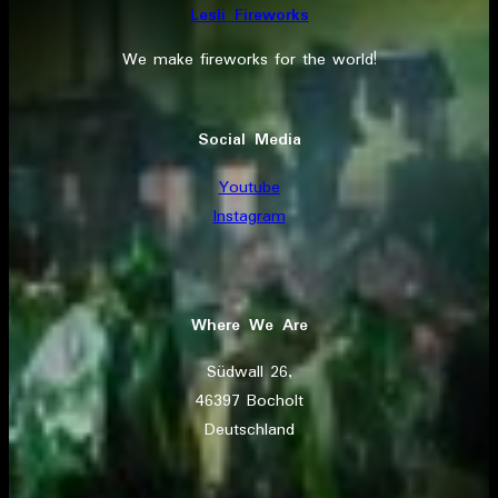
Lesli Fireworks
We make fireworks for the world!
Social Media
Youtube
Instagram
Where We Are
Südwall 26,
46397 Bocholt
Deutschland