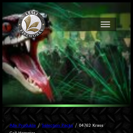
Zum
Inhalt
springen
Alle Produkte
/
Selection Packs
/ 04762 Krass