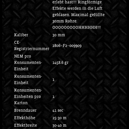
erlebt hast!!! Ringförmige
Effekte werden in die Luft
geblasen. Maximal gefüllte
30mm Rohre.
OOOOOOOOOHHHHHH!!!
Kaliber
30 mm
CE-
2806−F2−009909
Registriernummer
NEM pro
Konsumenten-
1458.6 gr
Einheit
Konsumenten-
1
Einheit
Konsumenten-
Einheiten pro
1
Karton
Brenndauer
41 sec
Effekthöhe
25-30 m
Effektbreite
30-40 m