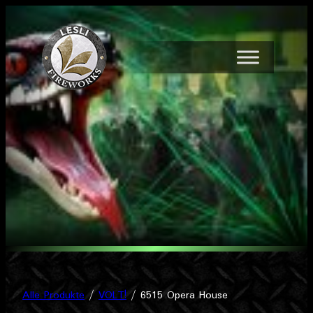
Zum
Inhalt
springen
Alle Produkte
/
VOLT!
/ 6515 Opera House