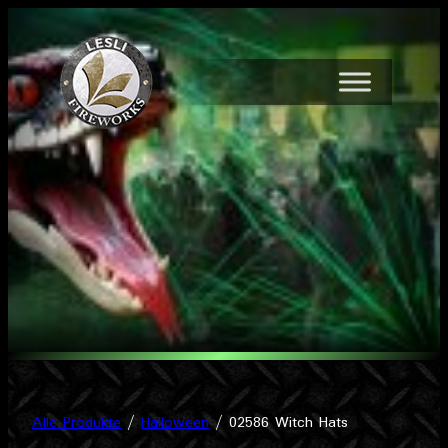
Zum
Inhalt
springen
Alle Produkte
/
Halloween
/ 02586 Witch Hats