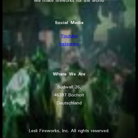
We make fireworks for the world!
Social Media
Youtube
Instagram
Where We Are
Südwall 26,
46397 Bocholt
Deutschland
Lesli Fireworks, Inc. All rights reserved.